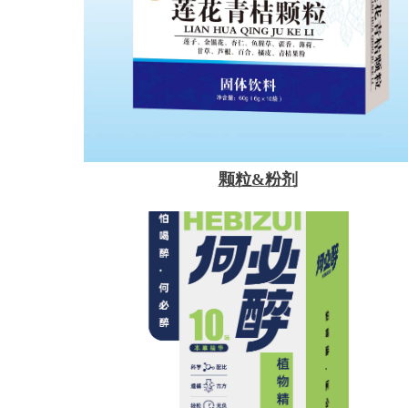
颗粒&粉剂